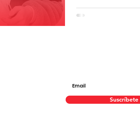
uenos en
Recibe mensualmente n
stras redes
Escribe tu email aquí
ales:
Suscríbete