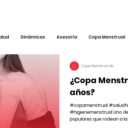
alud
Dinámicas
Asesoría
Copa Menstrual
Copa Menstrual Mx
¿Copa Menstru
años?
#copamenstrual #saludf
#higienemenstrual Uno de 
populares que rodean a la
es apta...