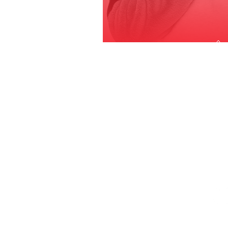
Contacto y
Síg
colaboraciones:
nue
soci
hola@copamenstrualmx.com
lccvictoriamichel@gmail.com