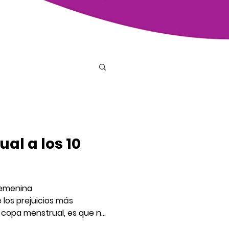
al a los 10
emenina
los prejuicios más
 copa menstrual, es que no